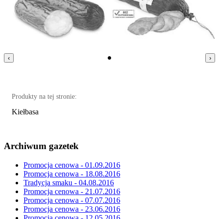
●
‹
›
Produkty na tej stronie:
Kiełbasa
Archiwum gazetek
Promocja cenowa - 01.09.2016
Promocja cenowa - 18.08.2016
Tradycja smaku - 04.08.2016
Promocja cenowa - 21.07.2016
Promocja cenowa - 07.07.2016
Promocja cenowa - 23.06.2016
Promocja cenowa - 12.05.2016